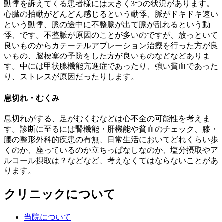
動悸を訴えてくる患者様には大きく3つの状況があります。
心臓の拍動がどんどん感じるという動悸、脈がドキドキ速い
という動悸、脈の途中に不整脈が出て脈が乱れるという動
悸、です。不整脈が原因のことが多いのですが、放っといて
良いものからカテーテルアブレーション治療を行った方が良
いもの、脳梗塞の予防をした方が良いものなどなどありま
す。中には甲状腺機能亢進症であったり、強い貧血であった
り、ストレスが原因だったりします。
息切れ・むくみ
息切れがする、足がむくむなどは心不全の可能性を考えま
す。診断に至るには腎機能・肝機能や貧血のチェック、膝・
腰の整形外科的疾患の有無、日常生活においてどれくらい歩
くのか、座っているのか立ちっぱなしなのか、塩分摂取やア
ルコール摂取は？などなど、考えなくてはならないことがあ
ります。
クリニックについて
当院について