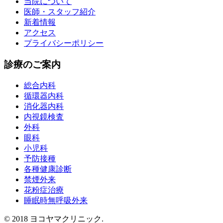
当院について
医師・スタッフ紹介
新着情報
アクセス
プライバシーポリシー
診療のご案内
総合内科
循環器内科
消化器内科
内視鏡検査
外科
眼科
小児科
予防接種
各種健康診断
禁煙外来
花粉症治療
睡眠時無呼吸外来
© 2018 ヨコヤマクリニック.