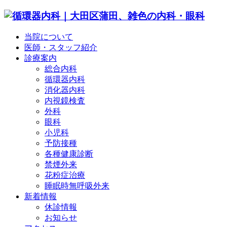
当院について
医師・スタッフ紹介
診療案内
総合内科
循環器内科
消化器内科
内視鏡検査
外科
眼科
小児科
予防接種
各種健康診断
禁煙外来
花粉症治療
睡眠時無呼吸外来
新着情報
休診情報
お知らせ