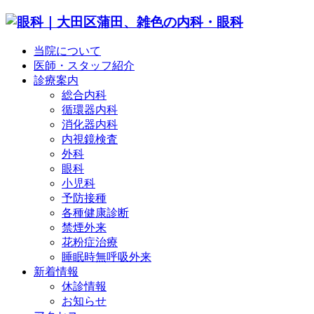
当院について
医師・スタッフ紹介
診療案内
総合内科
循環器内科
消化器内科
内視鏡検査
外科
眼科
小児科
予防接種
各種健康診断
禁煙外来
花粉症治療
睡眠時無呼吸外来
新着情報
休診情報
お知らせ