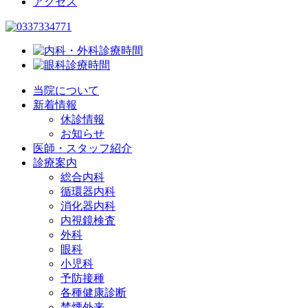
アクセス
当院について
新着情報
休診情報
お知らせ
医師・スタッフ紹介
診療案内
総合内科
循環器内科
消化器内科
内視鏡検査
外科
眼科
小児科
予防接種
各種健康診断
禁煙外来