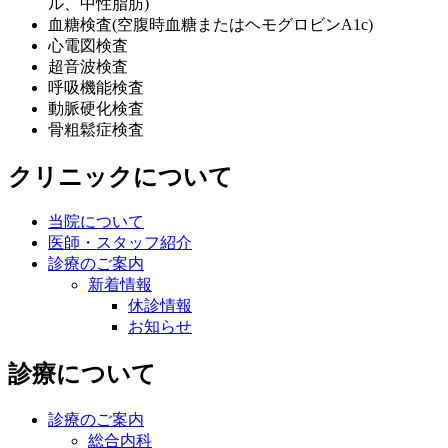
ル、中性脂肪)
血糖検査(空腹時血糖またはヘモグロビンA1c)
心電図検査
超音波検査
呼吸機能検査
動脈硬化検査
骨粗鬆症検査
クリニックについて
当院について
医師・スタッフ紹介
診療のご案内
新着情報
休診情報
お知らせ
診療について
診療のご案内
総合内科