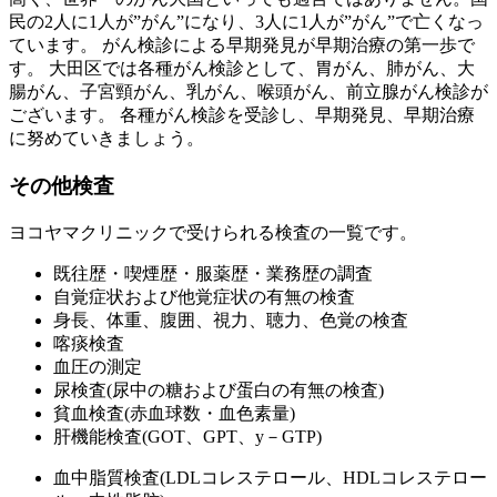
民の2人に1人が”がん”になり、3人に1人が”がん”で亡くなっ
ています。 がん検診による早期発見が早期治療の第一歩で
す。 大田区では各種がん検診として、胃がん、肺がん、大
腸がん、子宮頸がん、乳がん、喉頭がん、前立腺がん検診が
ございます。 各種がん検診を受診し、早期発見、早期治療
に努めていきましょう。
その他検査
ヨコヤマクリニックで受けられる検査の一覧です。
既往歴・喫煙歴・服薬歴・業務歴の調査
自覚症状および他覚症状の有無の検査
身長、体重、腹囲、視力、聴力、色覚の検査
喀痰検査
血圧の測定
尿検査(尿中の糖および蛋白の有無の検査)
貧血検査(赤血球数・血色素量)
肝機能検査(GOT、GPT、y－GTP)
血中脂質検査(LDLコレステロール、HDLコレステロー