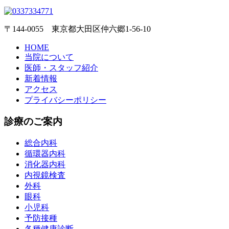
〒144-0055 東京都大田区仲六郷1-56-10
HOME
当院について
医師・スタッフ紹介
新着情報
アクセス
プライバシーポリシー
診療のご案内
総合内科
循環器内科
消化器内科
内視鏡検査
外科
眼科
小児科
予防接種
各種健康診断