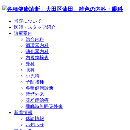
当院について
医師・スタッフ紹介
診療案内
総合内科
循環器内科
消化器内科
内視鏡検査
外科
眼科
小児科
予防接種
各種健康診断
禁煙外来
花粉症治療
睡眠時無呼吸外来
新着情報
休診情報
お知らせ