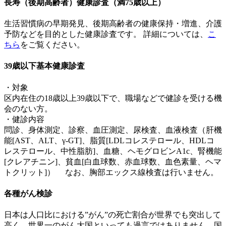
長寿（後期高齢者）健康診査（満75歳以上）
生活習慣病の早期発見、後期高齢者の健康保持・増進、介護
予防などを目的とした健康診査です。 詳細については、
こ
ちら
をご覧ください。
39歳以下基本健康診査
・対象
区内在住の18歳以上39歳以下で、職場などで健診を受ける機
会のない方。
・健診内容
問診、身体測定、診察、血圧測定、尿検査、血液検査（肝機
能[AST、ALT、γ-GT]、脂質[LDLコレステロール、HDLコ
レステロール、中性脂肪]、血糖、ヘモグロビンA1c、腎機能
[クレアチニン]、貧血[白血球数、赤血球数、血色素量、ヘマ
トクリット]） なお、胸部エックス線検査は行いません。
各種がん検診
日本は人口比における”がん”の死亡割合が世界でも突出して
高く、世界一のがん大国といっても過言ではありません。国