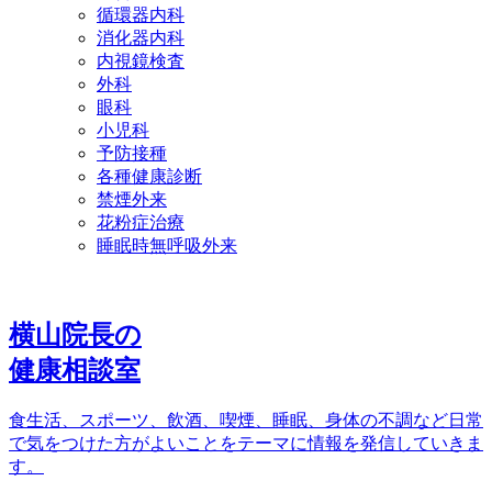
循環器内科
消化器内科
内視鏡検査
外科
眼科
小児科
予防接種
各種健康診断
禁煙外来
花粉症治療
睡眠時無呼吸外来
横山院長の
健康相談室
食生活、スポーツ、飲酒、喫煙、睡眠、身体の不調など日常
で気をつけた方がよいことをテーマに情報を発信していきま
す。