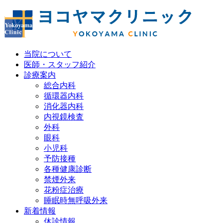
当院について
医師・スタッフ紹介
診療案内
総合内科
循環器内科
消化器内科
内視鏡検査
外科
眼科
小児科
予防接種
各種健康診断
禁煙外来
花粉症治療
睡眠時無呼吸外来
新着情報
休診情報