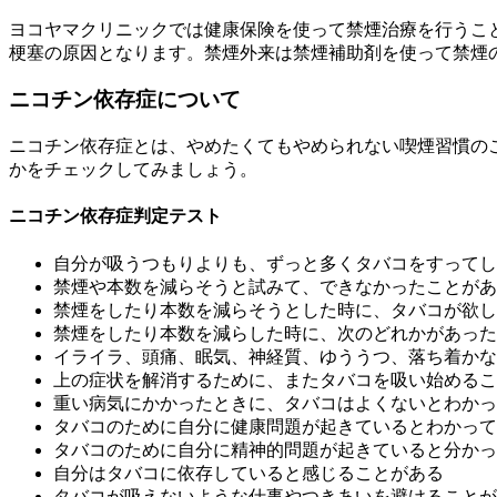
ヨコヤマクリニックでは健康保険を使って禁煙治療を行うこ
梗塞の原因となります。禁煙外来は禁煙補助剤を使って禁煙
ニコチン依存症について
ニコチン依存症とは、やめたくてもやめられない喫煙習慣の
かをチェックしてみましょう。
ニコチン依存症判定テスト
自分が吸うつもりよりも、ずっと多くタバコをすってし
禁煙や本数を減らそうと試みて、できなかったことがあ
禁煙をしたり本数を減らそうとした時に、タバコが欲し
禁煙をしたり本数を減らした時に、次のどれかがあった
イライラ、頭痛、眠気、神経質、ゆううつ、落ち着かな
上の症状を解消するために、またタバコを吸い始めるこ
重い病気にかかったときに、タバコはよくないとわかっ
タバコのために自分に健康問題が起きているとわかって
タバコのために自分に精神的問題が起きていると分かっ
自分はタバコに依存していると感じることがある
タバコが吸えないような仕事やつきあいを避けることが