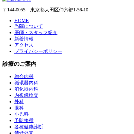
〒144-0055 東京都大田区仲六郷1-56-10
HOME
当院について
医師・スタッフ紹介
新着情報
アクセス
プライバシーポリシー
診療のご案内
総合内科
循環器内科
消化器内科
内視鏡検査
外科
眼科
小児科
予防接種
各種健康診断
禁煙外来