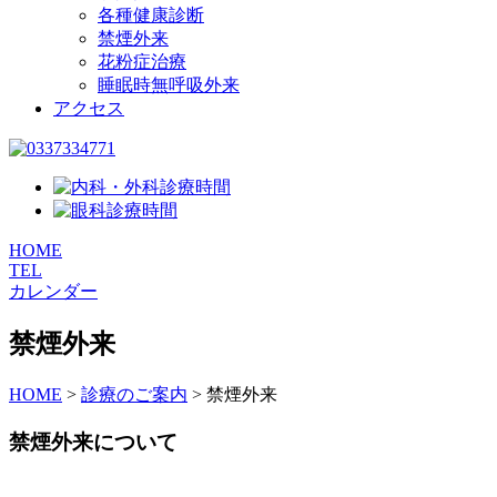
各種健康診断
禁煙外来
花粉症治療
睡眠時無呼吸外来
アクセス
HOME
TEL
カレンダー
禁煙外来
HOME
>
診療のご案内
>
禁煙外来
禁煙外来について