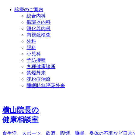
診療のご案内
総合内科
循環器内科
消化器内科
内視鏡検査
外科
眼科
小児科
予防接種
各種健康診断
禁煙外来
花粉症治療
睡眠時無呼吸外来
横山院長の
健康相談室
食生活、スポーツ、飲酒、喫煙、睡眠、身体の不調など日常