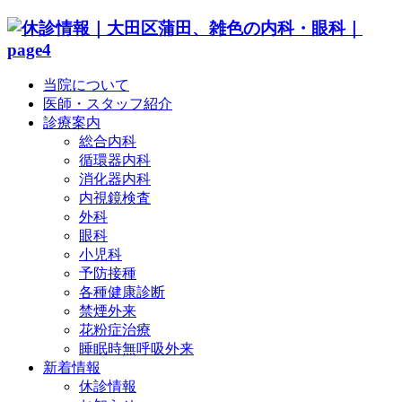
当院について
医師・スタッフ紹介
診療案内
総合内科
循環器内科
消化器内科
内視鏡検査
外科
眼科
小児科
予防接種
各種健康診断
禁煙外来
花粉症治療
睡眠時無呼吸外来
新着情報
休診情報