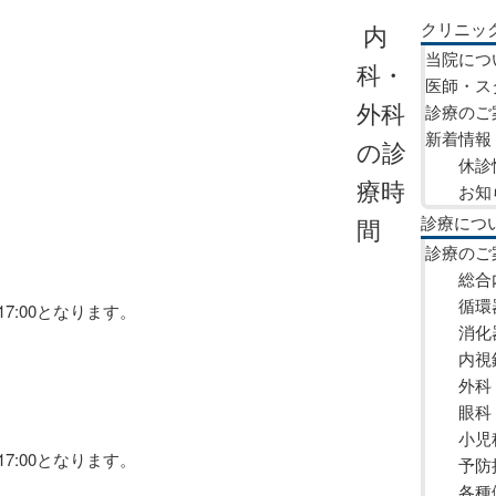
クリニッ
内
当院につ
科・
医師・ス
外科
診療のご
新着情報
の診
休診
療時
お知
診療につ
間
診療のご
総合
循環
17:00となります。
消化
内視
外科
眼科
小児
17:00となります。
予防
各種