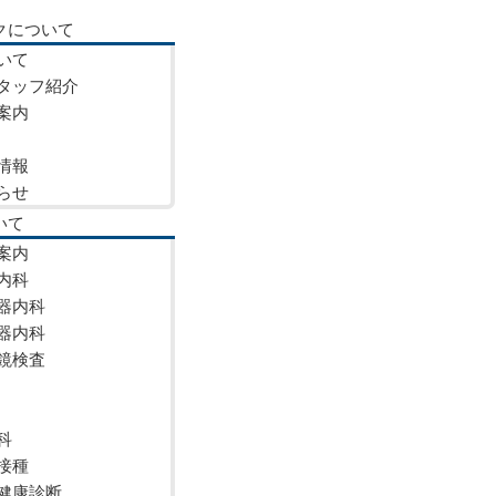
クについて
いて
タッフ紹介
案内
情報
らせ
いて
案内
内科
器内科
器内科
鏡検査
科
接種
健康診断