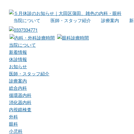
当院について
医師・スタッフ紹介
診療案内
新
当院について
新着情報
休診情報
お知らせ
医師・スタッフ紹介
診療案内
総合内科
循環器内科
消化器内科
内視鏡検査
外科
眼科
小児科